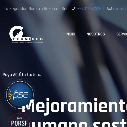
Tu Seguridad Nuestra Razón de Ser
+573112573260
contact
INICIO
NOSOTROS
SERVI
Paga AQUÍ tu factura.
Paga AQUÍ tu factura.
Mejoramiento
humano sost