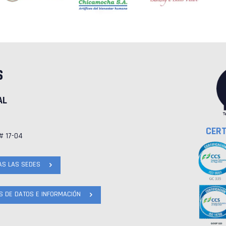
S
AL
C
CERT
 # 17-04
AS LAS SEDES
AS DE DATOS E INFORMACIÓN