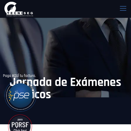
Paga AQUÍ tu factura.
Paga AQUÍ tu factura.
Jornada de Exámenes
Médicos